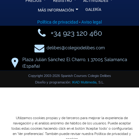
PRECIOS
REGISTRO
ACTIVIDADES
0
GALERÍA
MÁS INFORMACIÓN
Política de privacidad
-
Aviso legal
y
+34 923 120 460
>
delibes@colegiodelibes.com
Plaza Julián Sánchez El Charro, 1 37005 Salamanca
+
(España)
Copyright 2003-2026 Spanish Courses Colegio Delibes
Diseño y programación:
IKAD Multimedia
, S.L.
Utilizamos cookies propias y de terceros para mejorar la experiencia de
navegación y el análisis anónimo de hábitos de los usuarios. Puede aceptar
todas estas cookies haciendo click en el botón 'Aceptar todo' o configurarlas
en 'Ver preferencias'. También puede revisar nuestra
Política de privacidad y