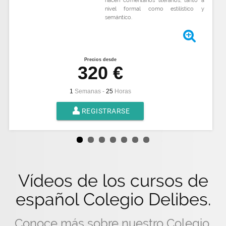
nivel formal como estilístico y
semántico.
^
Precios desde
320 €
1
Semanas -
25
Horas
Q
REGISTRARSE
Vídeos de los cursos de
español Colegio Delibes.
Conoce más sobre nuestro Colegio,