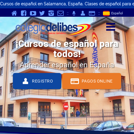
Cursos de español en Salamanca, España. Clases de español para e
v
Y
K
}
-
p
Q
S
::
;
::
Español
z
¡Cursos de español para
todos!
Aprender español en España
Q
S
REGISTRO
PAGOS ONLINE